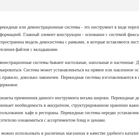
рекидные или демонстрационные системы
- это инструмент в виде перел
формацией. Главный элемент конструкции - основание с системой фикс
спространена модель демосистемы с рамками, в которые вставляются лис
епления файлов с вкладышами.
монстрационные системы бывают настольные, напольные и настенные. Д
рьироваться. Система может устанавливаться на прямое или наклонное осн
к правило, довольно лаконичен. Перекидные системы изготавливаются в н
держимое.
рианты применения данного инструмента весьма широки. Перекидные дем
зникает необходимость в аккуратном, структурированном хранении важ
пользования: кафе и рестораны. Перекидные системы нередко устанавлив
сетителю ознакомиться с ассортиментом блюд и ценами.
 можно использовать в различных магазинах в качестве удобного катало