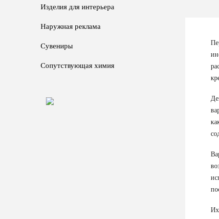
Изделия для интерьера
Наружная реклама
Пе
Сувениры
ин
Сопутствующая химия
ра
кр
Де
ва
ка
со
Ва
во
ис
по
Их