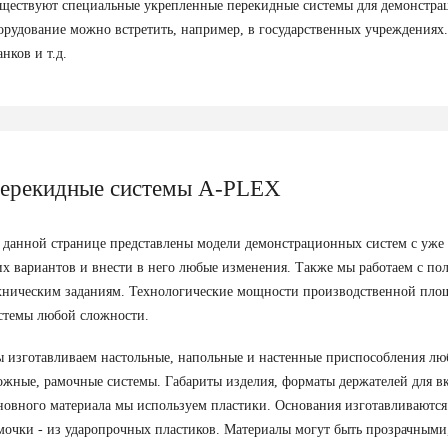
ществуют специальные укрепленные перекидные системы для демонстраци
орудование можно встретить, например, в государственных учреждениях.
анков и т.д.
ерекидные системы A-PLEX
 данной странице представлены модели демонстрационных систем с уже
их вариантов и внести в него любые изменения. Также мы работаем с 
хническим заданиям. Технологические мощности производственной пло
стемы любой сложности.
 изготавливаем настольные, напольные и настенные приспособления лю
ожные, рамочные системы. Габариты изделия, форматы держателей для вк
новного материала мы используем пластики. Основания изготавливаются 
мочки - из ударопрочных пластиков. Материалы могут быть прозрачными