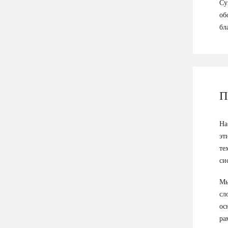
Су
об
бл
П
На
эт
те
си
Мы
сл
ос
ра