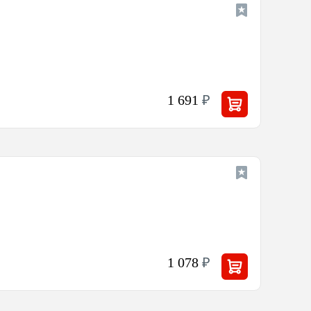
1 691
₽
1 078
₽