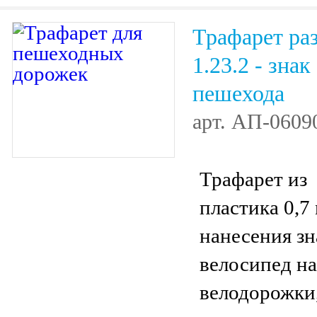
соответствии
Трафарет ра
ГОСТ 51256-
1.23.2 - знак
пешехода
арт.
АП-0609
Трафарет из
пластика 0,7
нанесения зн
велосипед на
велодорожки,