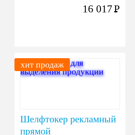
16 017
Р
хит продаж
Шелфтокер рекламный
прямой