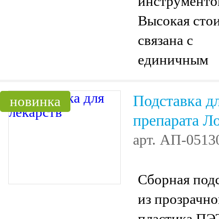
инструменто
Высокая сто
связана с
единичным
производств
Подставка д
новинка
препарата Л
арт.
АП-0513
Сборная под
из прозрачно
пластика ПЭ