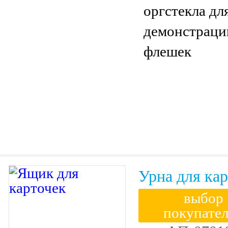
оргстекла дл
демонстрац
флешек
Урна для ка
выбор
покупате