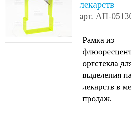
лекарств
арт.
АП-0513
Рамка из
флюоресцент
оргстекла дл
выделения п
лекарств в м
продаж.